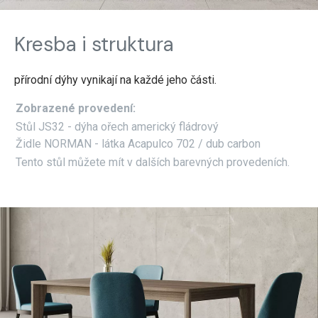
Kresba i struktura
přírodní dýhy vynikají na každé jeho části.
Zobrazené provedení:
Stůl JS32 - dýha ořech americký fládrový
Židle NORMAN - látka Acapulco 702 / dub carbon
Tento stůl můžete mít v dalších barevných provedeních.