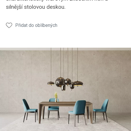
JS32
JS32
JS32
JS32
JS32
silnější stolovou deskou.
Přidat do oblíbených