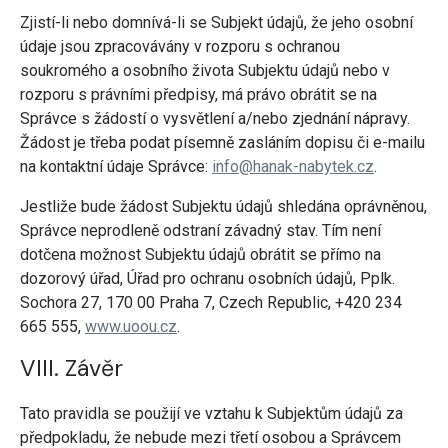
Zjistí-li nebo domnívá-li se Subjekt údajů, že jeho osobní
údaje jsou zpracovávány v rozporu s ochranou
soukromého a osobního života Subjektu údajů nebo v
rozporu s právními předpisy, má právo obrátit se na
Správce s žádostí o vysvětlení a/nebo zjednání nápravy.
Žádost je třeba podat písemně zasláním dopisu či e-mailu
na kontaktní údaje Správce:
info@hanak-nabytek.cz
.
Jestliže bude žádost Subjektu údajů shledána oprávněnou,
Správce neprodleně odstraní závadný stav. Tím není
dotčena možnost Subjektu údajů obrátit se přímo na
dozorový úřad, Úřad pro ochranu osobních údajů, Pplk.
Sochora 27, 170 00 Praha 7, Czech Republic, +420 234
665 555,
www.uoou.cz
.
VIII. Závěr
Tato pravidla se použijí ve vztahu k Subjektům údajů za
předpokladu, že nebude mezi třetí osobou a Správcem