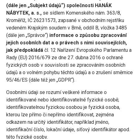
(dále jen „Subjekt údajů“) společnosti HANÁK
NÁBYTEK, a. s.,
se sídlem Komenského nám. 363/8,
Kroměříž, IČ 26231573, zapsané v obchodním rejstříku
vedeném Krajským soudem v Brně, oddíl B, vložka 3485
(dále jen „Správce“)
informace o způsobu zpracování
jejich osobních dat a o právech s nimi souvisejících,
jak předpokládá
čl. 12 Nařízení Evropského Parlamentu a
Rady (EU) 2016/679 ze dne 27. dubna 2016 o ochraně
fyzických osob v souvislosti se zpracováním osobních
údajů a o volném pohybu těchto údajů a o zrušení směrnice
95/46/ES (dále též jen „GDPR“).
Osobními údaji se rozumí veškeré informace o
identifikované nebo identifikovatelné fyzické osobě;
identifikovatelnou fyzickou osobou je fyzická osoba,
kterou lze přímo či nepřímo identifikovat, zejména
odkazem na určitý identifikátor, například jméno,
identifikační číslo, lokační údaje, síťový identifikátor apod.
této fyzické osoby.