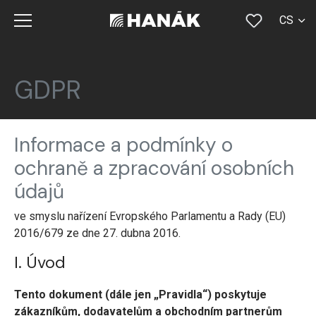
CS
SK
EN
GDPR
DE
Informace a podmínky o
RU
ochraně a zpracování osobních
FR
údajů
ve smyslu nařízení Evropského Parlamentu a Rady (EU)
2016/679 ze dne 27. dubna 2016.
I. Úvod
Tento dokument (dále jen „Pravidla“) poskytuje
zákazníkům,
dodavatelům
a obchodním partnerům