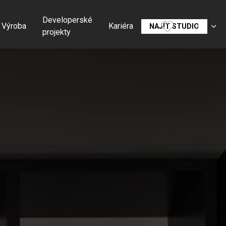
Developerské
Výroba
Kariéra
CS
NAJÍT STUDIO
projekty
SK
EN
DE
RU
FR