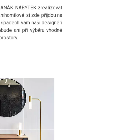
k HANÁK NÁBYTEK zrealizovat
knihomilové si zde přijdou na
případech vám naši designéři
nebude ani při výběru vhodné
rostory.