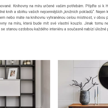
nované. Knihovny na míru určené vašim potřebám. Přijďte si 
né knih a sbírku vašich nejcennějších „knižních pokladů“. Nejen 
orem nebo máte na knihovnu vyhraněnou celou místnost, v obou 
ihovny na míru, která bude mít své vlastní kouzlo. Jinak tomu 
e stanou ozdobou každého interiéru a současně nabízí úložné p