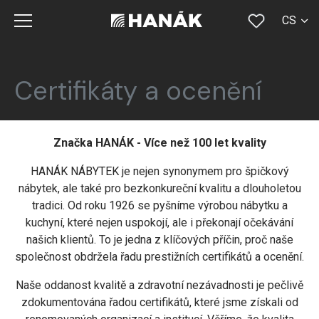
CS
SK
EN
Certifikáty a ocenění
DE
RU
Značka HANÁK - Více než 100 let kvality
FR
HANÁK NÁBYTEK je nejen synonymem pro špičkový
nábytek, ale také pro bezkonkureční kvalitu a dlouholetou
tradici. Od roku 1926 se pyšníme výrobou nábytku a
kuchyní, které nejen uspokojí, ale i překonají očekávání
našich klientů. To je jedna z klíčových příčin, proč naše
společnost obdržela řadu prestižních certifikátů a ocenění.
Naše oddanost kvalitě a zdravotní nezávadnosti je pečlivě
zdokumentována řadou certifikátů, které jsme získali od