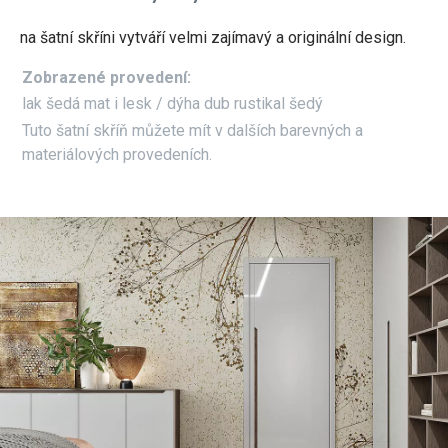
na šatní skříni vytváří velmi zajímavý a originální design.
Zobrazené provedení:
lak šedá mat i lesk / dýha dub rustikal šedý
Tuto šatní skříň můžete mít v dalších barevných a
materiálových provedeních.