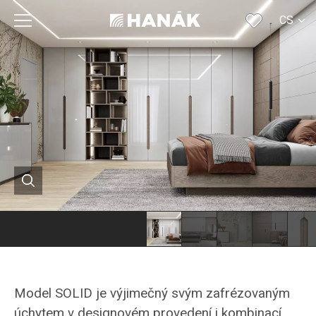
CS
SK
EN
DE
RU
FR
Model SOLID je výjimečný svým zafrézovaným
úchytem v designovém provedení i kombinací