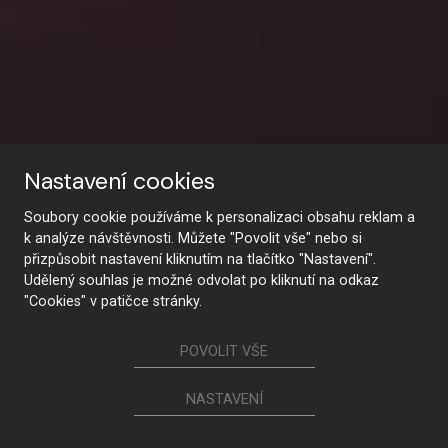
Nastavení cookies
Soubory cookie používáme k personalizaci obsahu reklam a
k analýze návštěvnosti. Můžete "Povolit vše" nebo si
přizpůsobit nastavení kliknutím na tlačítko "Nastavení".
We are your reliable
Udělený souhlas je možné odvolat po kliknutí na odkaz
"Cookies" v patičce stránky.
project partner
POVOLIT VŠE
NASTAVENÍ