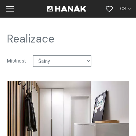
CS
SK
EN
Realizace
DE
RU
Místnost
FR