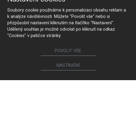
Soubory cookie používáme k personalizaci obsahu reklam a
k analýze návštěvnosti. Můžete "Povolit vše" nebo si
přizpůsobit nastavení kliknutím na tlačítko "Nastavení".
Proč HANÁK
Udělený souhlas je možné odvolat po kliknutí na odkaz
"Cookies" v patičce stránky.
POVOLIT VŠE
HANÁK Interior Concept
Tradice a řemeslo
NASTAVENÍ
Od návrhu po realizaci
Nejmodernější technologie
Prémiová kvalita a
Zdravotní nezávadnost
udržitelnost