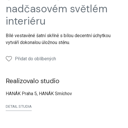
Ložnice
Ložnice
Chodba
nadčasovém světlém
Bílý
Bílý
Bílý
lak
lak
lak
interiéru
Bílé vestavěné šatní skříně s bílou decentní úchytkou
vytváří dokonalou úložnou stěnu.
Přidat do oblíbených
Realizovalo studio
HANÁK Praha 5, HANÁK Smíchov
DETAIL STUDIA