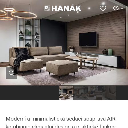
CS
SK
EN
DE
RU
FR
Moderní a minimalistická sedací souprava AIR
kombinuje elegantní design a praktické funkce.