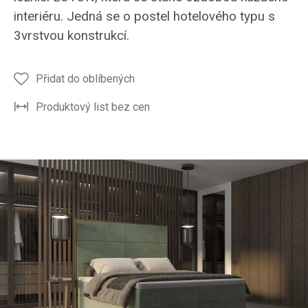
a
a
v
v
poste
interiéru. Jedná se o postel hotelového typu s
prémiový
prémiový
dýhovaném
dýhovaném
LUTO
3vrstvou konstrukcí.
vzhled
vzhled
nebo
nebo
lakovaném
lakovaném
provedení
provedení
Přidat do oblíbených
Produktový list bez cen