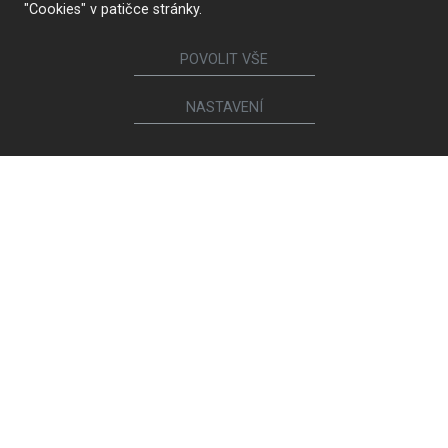
"Cookies" v patičce stránky.
POVOLIT VŠE
NASTAVENÍ
NAJÍT STUDIO
Sledujte nás
Nábytek