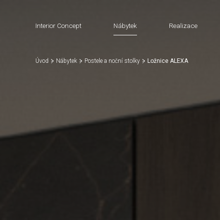
Interior Concept
Nábytek
Realizace
Úvod
Nábytek
Postele a noční stolky
Ložnice ALEXA