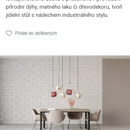
JS53
JS53
JS53
JS53
JS53
přírodní dýhy, matného laku či dřevodekoru, tvoří
jídelní stůl s nádechem industriálního stylu.
Přidat do oblíbených