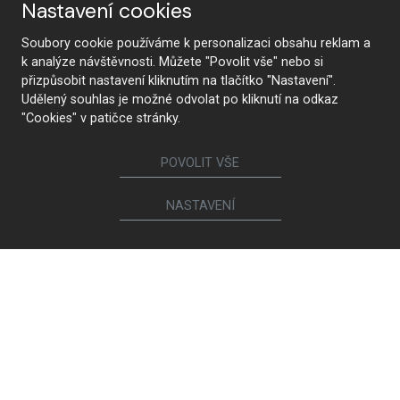
Obývací sestavy
Nastavení cookies
Jídelní a konferenční stoly
Soubory cookie používáme k personalizaci obsahu reklam a
Jídelní židle a křesílka
k analýze návštěvnosti. Můžete "Povolit vše" nebo si
Sedací soupravy a křesla
přizpůsobit nastavení kliknutím na tlačítko "Nastavení".
Knihovny a komody
Udělený souhlas je možné odvolat po kliknutí na odkaz
Koupelny
"Cookies" v patičce stránky.
Dětské a studentské pokoje
Pracovny
POVOLIT VŠE
NASTAVENÍ
Realizace
Vše
Kuchyně
Jídelny
Obývací pokoje
Interiérové dveře
Šatny