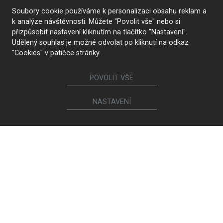
Soubory cookie používáme k personalizaci obsahu reklam a
k analýze návštěvnosti. Můžete "Povolit vše" nebo si
přizpůsobit nastavení kliknutím na tlačítko "Nastavení".
Follow us
Udělený souhlas je možné odvolat po kliknutí na odkaz
"Cookies" v patičce stránky.
Furniture
POVOLIT VŠE
Kitchens
NASTAVENÍ
Interior doors
Walk-in closets and wardrobes
Beds and bedside tables
Living room sets
Dining and coffee tables
Dining chairs and armchairs
Lounge suites and chairs
Bookcases and chests of drawers
Bathrooms
Children's and student rooms