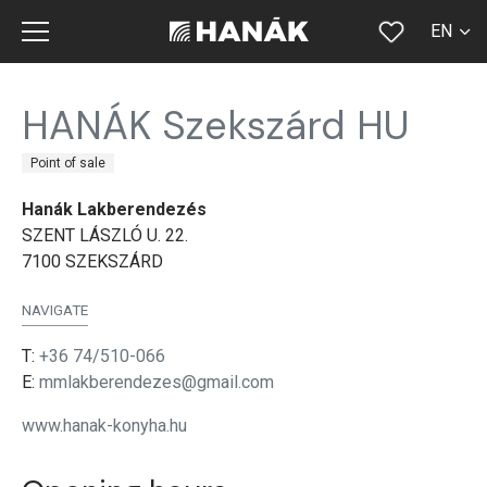
EN
CS
HANÁK Szekszárd HU
SK
Point of sale
DE
Hanák Lakberendezés
RU
SZENT LÁSZLÓ U. 22.
FR
7100 SZEKSZÁRD
NAVIGATE
T:
+36 74/510-066
E:
mmlakberendezes@gmail.com
www.hanak-konyha.hu