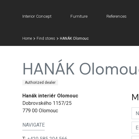
Interior Concept
Furniture
References
Home
Find stores
HANÁK Olomouc
HANÁK Olomou
Authorized dealer
M
Hanák interiér Olomouc
Dobrovského 1157/25
779 00 Olomouc
NAVIGATE
T:
+420 585 204 566