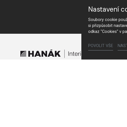
Nastavení c
Soubory cookie použí
si přizpůsobit nastav
odkaz "Cookies" v pa
POVOLIT VŠE
NAS
Furniture
Kitchens
Interior doors
Walk-in closets and wardrobes
Beds and bedside tables
Living room sets