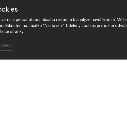
ookies
váme k personalizaci obsahu reklam a k analýze návštěvnosti. Můžet
ení kliknutím na tlačítko "Nastavení". Udělený souhlas je možné odvola
tičce stránky.
TAVENÍ
Follow us
References
All
C
Kitchens
H
Dining rooms
P
Living rooms
N
Interior doors
D