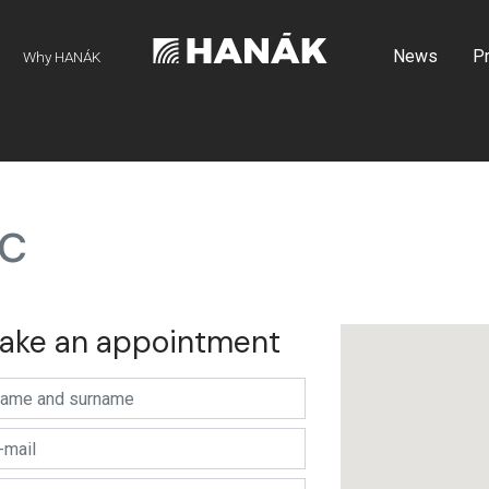
News
P
Why HANÁK
c
ake an appointment