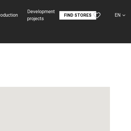
Development
roduction
EN
FIND STORES
projects
CS
SK
DE
RU
FR