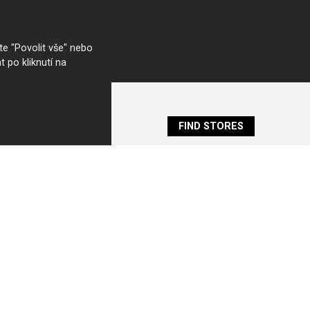
e "Povolit vše" nebo
t po kliknutí na
FIND STORES
HANAK
ontact
istory
roduction
ews
evelopment projects