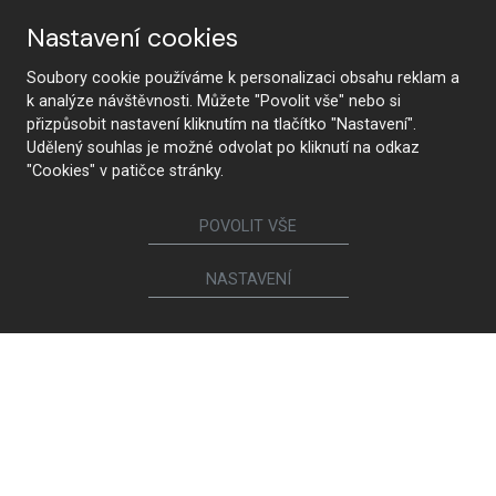
Nastavení cookies
FIND STORES
Soubory cookie používáme k personalizaci obsahu reklam a
k analýze návštěvnosti. Můžete "Povolit vše" nebo si
přizpůsobit nastavení kliknutím na tlačítko "Nastavení".
Follow us
Udělený souhlas je možné odvolat po kliknutí na odkaz
"Cookies" v patičce stránky.
POVOLIT VŠE
Furniture
Kitchens
NASTAVENÍ
Interior doors
Walk-in closets and wardrobes
Beds and bedside tables
Living room sets
Dining and coffee tables
Dining chairs and armchairs
Lounge suites and chairs
Bookcases and chests of drawers