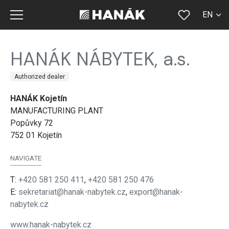
EN
CS
HANÁK NÁBYTEK, a.s.
SK
Authorized dealer
DE
HANÁK Kojetín
RU
MANUFACTURING PLANT
FR
Popůvky 72
752 01 Kojetín
NAVIGATE
T:
+420 581 250 411
,
+420 581 250 476
E:
sekretariat@hanak-nabytek.cz
,
export@hanak-
nabytek.cz
www.hanak-nabytek.cz