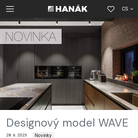
CS
SK
EN
DE
RU
FR
Designový model WAVE
28. 6. 2023
Novinky