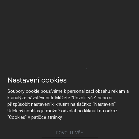
Proč HANÁK
Nastavení cookies
Soubory cookie používáme k personalizaci obsahu reklam a
k analýze návštěvnosti. Můžete "Povolit vše" nebo si
HANÁK Interior Concept
Tradice a řemeslo
přizpůsobit nastavení kliknutím na tlačítko "Nastavení".
Udělený souhlas je možné odvolat po kliknutí na odkaz
"Cookies" v patičce stránky.
POVOLIT VŠE
Od návrhu po realizaci
Nejmodernější technologie