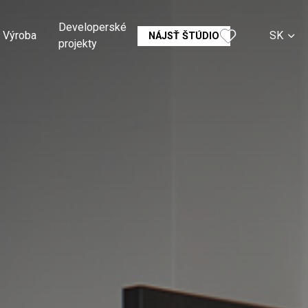
Developerské
Výroba
SK
NÁJSŤ ŠTÚDIO
projekty
CS
EN
DE
RU
FR