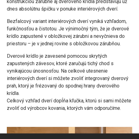
konštrukciou zárubne aj dverového krídla predstavujú už
dnes absolútnu špičku v ponuke interiérových dverí.
Bezfalcový variant interiérových dverí vyniká vzhľadom,
funkčnosťou a čistotou. Je výnimočný tým, že je dverové
krídlo zapustené v obložkovej zárubni a nevyčnieva do
priestoru – je v jednej rovine s obložkovou zárubňou.
Dverové krídlo je zavesené pomocou skrytých
zapustených závesov, ktoré zaručujú tichý chod s
vynikajúcou únosnosťou. Na celkové utesnenie
interiérových dverí si môžete zvoliť integrovaný dverový
prah, ktorý je frézovaný do spodnej hrany dverového
krídla.
Celkový vzhľad dverí dopĺňa kľučka, ktorú si sami môžete
zvoliť od výrobcov kovania, ktorých vám odporučíme.