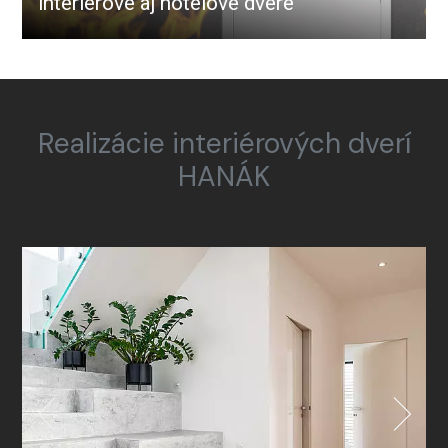
interiérové aj hotelové dvere
Realizácie interiérových dverí
HANÁK