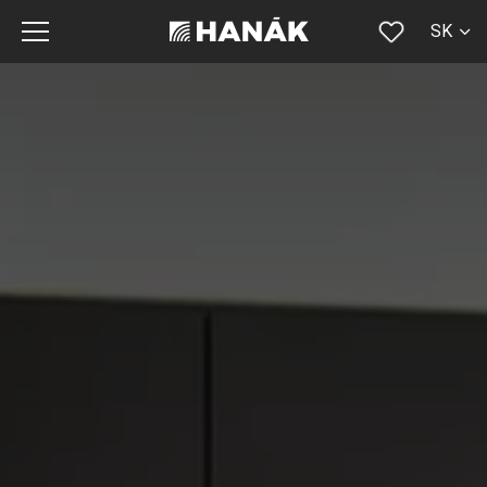
SK
CS
EN
DE
RU
FR