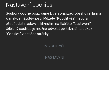
Nastavení cookies
Soubory cookie používáme k personalizaci obsahu reklam a
k analýze návštěvnosti. Můžete "Povolit vše" nebo si
přizpůsobit nastavení kliknutím na tlačítko "Nastavení".
Udělený souhlas je možné odvolat po kliknutí na odkaz
"Cookies" v patičce stránky.
POVOLIT VŠE
NASTAVENÍ
Kvalita povrchových úprav
Existuje veľa povrchových úprav nábytku, ale len lak je
synonymom skutočnej kvality, odolnosti a exkluzivity.
Dvere sa lakujú na moderných navaľovacích linkách z
oboch strán vrátane všetkých hrán. Kvalita povrchovej
úpravy je jedinečná a neporovnateľná.
V rámci lakovaných povrchových úprav nanášame na obe