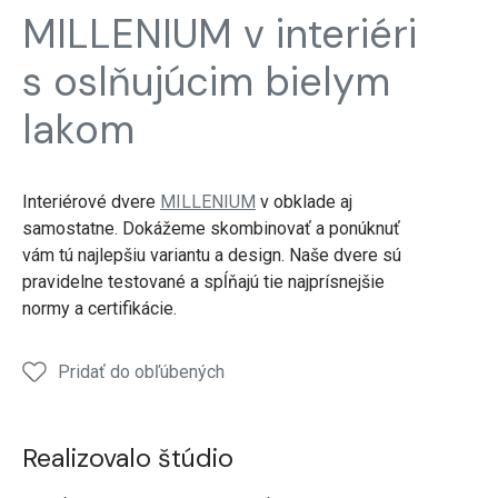
interiérové
interiérové
interiérové
MILLENIUM v interiéri
​​dvere
​​dvere
​​dvere
s oslňujúcim bielym
lakom
Interiérové ​​dvere
MILLENIUM
v obklade aj
samostatne. Dokážeme skombinovať a ponúknuť
vám tú najlepšiu variantu a design. Naše dvere sú
pravidelne testované a spĺňajú tie najprísnejšie
normy a certifikácie.
Pridať do obľúbených
Realizovalo štúdio