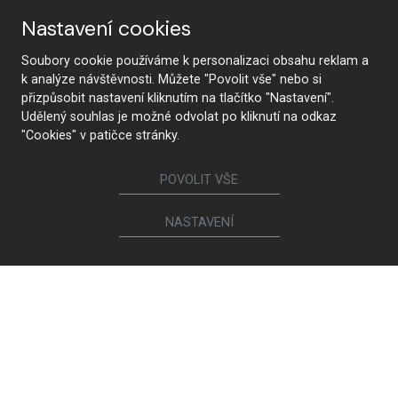
STUDIO SUCHEN
Nastavení cookies
Soubory cookie používáme k personalizaci obsahu reklam a
k analýze návštěvnosti. Můžete "Povolit vše" nebo si
Folgen Sie uns
přizpůsobit nastavení kliknutím na tlačítko "Nastavení".
Udělený souhlas je možné odvolat po kliknutí na odkaz
"Cookies" v patičce stránky.
Möbel
POVOLIT VŠE
Küchen
Innentüren
NASTAVENÍ
Garderoben und Kleiderschränke
Nachttische und Betten
Schrankwände
Esstische und Konferenztische
Esszimmerstühle und -sessel
Sitzgarnituren und Sessel
Bücherregale und Kommoden
Badezimmer