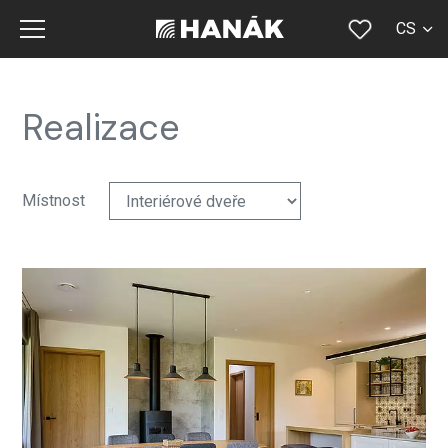
CS
SK
EN
Realizace
DE
RU
Místnost
FR