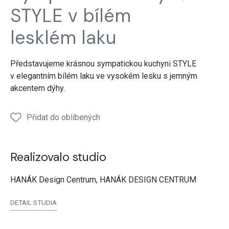
pracovní
police
polic
STYLE v bílém
deska
lesklém laku
Představujeme krásnou sympatickou kuchyni STYLE
v elegantním bílém laku ve vysokém lesku s jemným
akcentem dýhy.
Přidat do oblíbených
Realizovalo studio
HANÁK Design Centrum, HANÁK DESIGN CENTRUM
DETAIL STUDIA