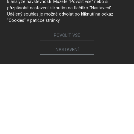
k analýze návštěvnosti. Můžete "Povolit vše" nebo si
přizpůsobit nastavení kliknutím na tlačítko "Nastavení".
Udělený souhlas je možné odvolat po kliknutí na odkaz
"Cookies" v patičce stránky.
POVOLIT VŠE
NASTAVENÍ