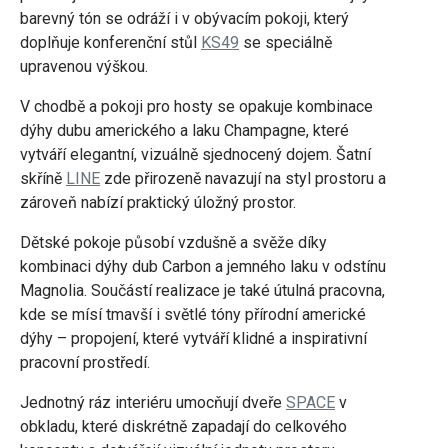
barevný tón se odráží i v obývacím pokoji, který
doplňuje konferenční stůl
KS49
se speciálně
upravenou výškou.
V chodbě a pokoji pro hosty se opakuje kombinace
dýhy dubu amerického a laku Champagne, které
vytváří elegantní, vizuálně sjednocený dojem. Šatní
skříně
LINE
zde přirozeně navazují na styl prostoru a
zároveň nabízí praktický úložný prostor.
Dětské pokoje působí vzdušně a svěže díky
kombinaci dýhy dub Carbon a jemného laku v odstínu
Magnolia. Součástí realizace je také útulná pracovna,
kde se mísí tmavší i světlé tóny přírodní americké
dýhy – propojení, které vytváří klidné a inspirativní
pracovní prostředí.
Jednotný ráz interiéru umocňují dveře
SPACE
v
obkladu, které diskrétně zapadají do celkového