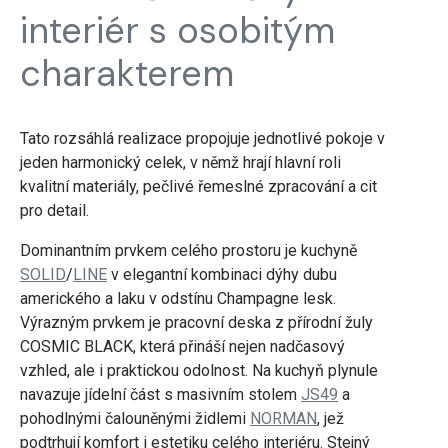
interiér s osobitým
charakterem
Tato rozsáhlá realizace propojuje jednotlivé pokoje v
jeden harmonický celek, v němž hrají hlavní roli
kvalitní materiály, pečlivé řemeslné zpracování a cit
pro detail.
Dominantním prvkem celého prostoru je kuchyně
SOLID
/
LINE
v elegantní kombinaci dýhy dubu
amerického a laku v odstínu Champagne lesk.
Výrazným prvkem je pracovní deska z přírodní žuly
COSMIC BLACK, která přináší nejen nadčasový
vzhled, ale i praktickou odolnost. Na kuchyň plynule
navazuje jídelní část s masivním stolem
JS49
a
pohodlnými čalouněnými židlemi
NORMAN
, jež
podtrhují komfort i estetiku celého interiéru. Stejný