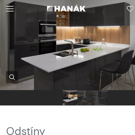
Hanák
Hanák
Hanák
nábytek
kuchyně
nábytek
kuchyně
ostrůvek
kuchyně
Odstíny
ostrůvek
obývací