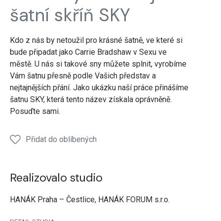
SKY
SKY
SKY
SKY
SKY
šatní skříň SKY
Kdo z nás by netoužil pro krásné šatně, ve které si
bude připadat jako Carrie Bradshaw v Sexu ve
městě. U nás si takové sny můžete splnit, vyrobíme
Vám šatnu přesně podle Vašich představ a
nejtajnějších přání. Jako ukázku naší práce přinášíme
šatnu SKY, která tento název získala oprávněně.
Posuďte sami.
Přidat do oblíbených
Realizovalo studio
HANÁK Praha – Čestlice, HANÁK FORUM s.r.o.