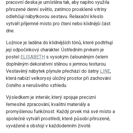
pracovní deska je umístěna tak, aby naplno využila
přirozené denní světlo, zatímco prosklené vitríny
odlehčují nábytkovou sestavu. Relaxační křeslo
vytváří příjemné místo pro čtení nebo klidnější část
dne.
Ložnice je laděna do klidnějších tónů, které podtrhují
její odpočinkový charakter. Ústředním prvkem je
postel
ELISABETH
s vysokým čalouněným čelem
doplněným dekorativní stěnou s jemnou texturou.
Vestavěný nábytek plynule přechází do šatny
LINE
,
která nabízí velkorysý úložný prostor při zachování
čistého a nerušivého vzhledu.
Výsledkem je interiér, který spojuje precizní
řemeslné zpracování, kvalitní materiály a
promyšlenou funkčnost. Každý prvek má své místo a
společně vytváří prostředí, které působí přirozeně,
vyváženě a obstojí v každodenním životě.