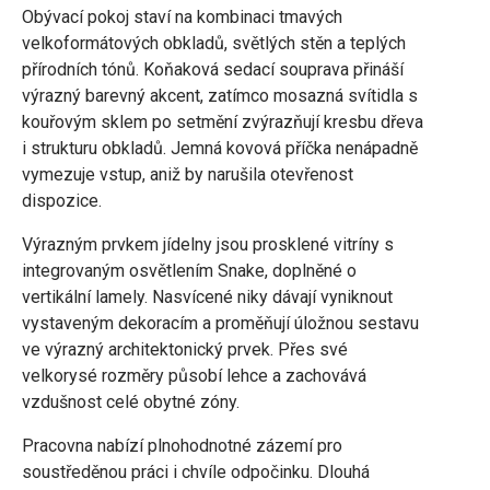
Obývací pokoj staví na kombinaci tmavých
velkoformátových obkladů, světlých stěn a teplých
přírodních tónů. Koňaková sedací souprava přináší
výrazný barevný akcent, zatímco mosazná svítidla s
kouřovým sklem po setmění zvýrazňují kresbu dřeva
i strukturu obkladů. Jemná kovová příčka nenápadně
vymezuje vstup, aniž by narušila otevřenost
dispozice.
Výrazným prvkem jídelny jsou prosklené vitríny s
integrovaným osvětlením Snake, doplněné o
vertikální lamely. Nasvícené niky dávají vyniknout
vystaveným dekoracím a proměňují úložnou sestavu
ve výrazný architektonický prvek. Přes své
velkorysé rozměry působí lehce a zachovává
vzdušnost celé obytné zóny.
Pracovna nabízí plnohodnotné zázemí pro
soustředěnou práci i chvíle odpočinku. Dlouhá