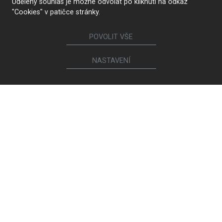
Udělený souhlas je možné odvolat po kliknutí na odkaz
"Cookies" v patičce stránky.
POVOLIT VŠE
NASTAVENÍ