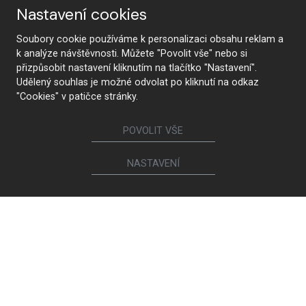
Nastavení cookies
Soubory cookie používáme k personalizaci obsahu reklam a
Od návrhu po realizáciu
Najmodernejšie technológie
k analýze návštěvnosti. Můžete "Povolit vše" nebo si
přizpůsobit nastavení kliknutím na tlačítko "Nastavení".
Udělený souhlas je možné odvolat po kliknutí na odkaz
"Cookies" v patičce stránky.
Prémiová kvalita a
Zdravotná neškodnosť
POVOLIT VŠE
udržateľnosť
NASTAVENÍ