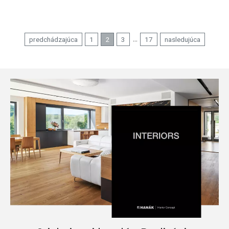
...
predchádzajúca
1
2
3
17
nasledujúca