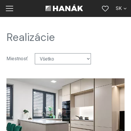
SK
CS
EN
Realizácie
DE
RU
Miestnosť
FR