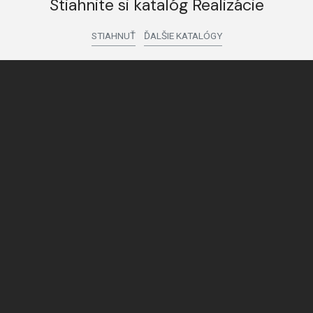
Stiahnite si katalóg Realizácie
STIAHNUŤ
ĎALŠIE KATALÓGY