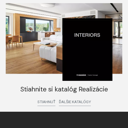
Stiahnite si katalóg Realizácie
STIAHNUŤ
ĎALŠIE KATALÓGY