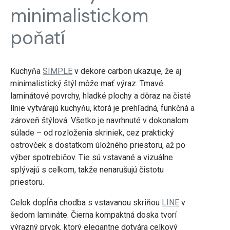
minimalistickom
poňatí
Kuchyňa
SIMPLE
v dekore carbon ukazuje, že aj
minimalistický štýl môže mať výraz. Tmavé
laminátové povrchy, hladké plochy a dôraz na čisté
línie vytvárajú kuchyňu, ktorá je prehľadná, funkčná a
zároveň štýlová. Všetko je navrhnuté v dokonalom
súlade – od rozloženia skriniek, cez praktický
ostrovček s dostatkom úložného priestoru, až po
výber spotrebičov. Tie sú vstavané a vizuálne
splývajú s celkom, takže nenarušujú čistotu
priestoru.
Celok dopĺňa chodba s vstavanou skriňou
LINE
v
šedom lamináte. Čierna kompaktná doska tvorí
výrazný prvok, ktorý elegantne dotvára celkový