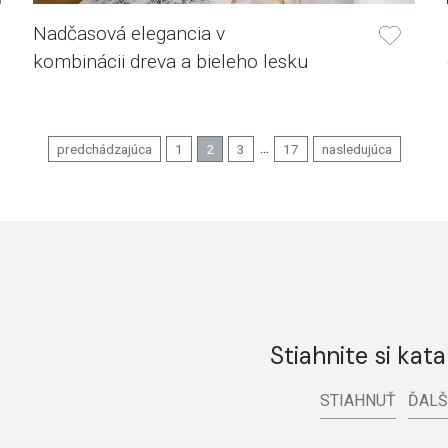
Nadčasová elegancia v
kombinácii dreva a bieleho lesku
...
predchádzajúca
1
2
3
17
nasledujúca
Stiahnite si kata
STIAHNUŤ
ĎALŠ