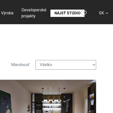
Developerské
Výroba
SK
NÁJSŤ ŠTÚDIO
projekty
CS
EN
DE
RU
Miestnosť
FR