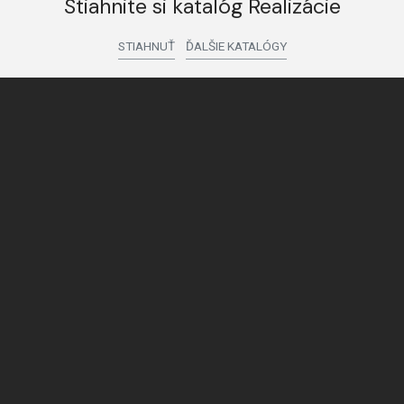
Stiahnite si katalóg Realizácie
STIAHNUŤ
ĎALŠIE KATALÓGY