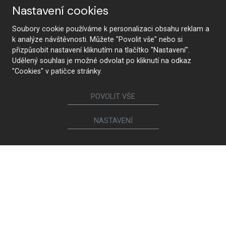
Nastavení cookies
Soubory cookie používáme k personalizaci obsahu reklam a
Od návrhu po realizáciu
Najmodernejšie technológie
k analýze návštěvnosti. Můžete "Povolit vše" nebo si
přizpůsobit nastavení kliknutím na tlačítko "Nastavení".
Udělený souhlas je možné odvolat po kliknutí na odkaz
"Cookies" v patičce stránky.
Prémiová kvalita a
Zdravotná neškodnosť
POVOLIT VŠE
udržateľnosť
NASTAVENÍ