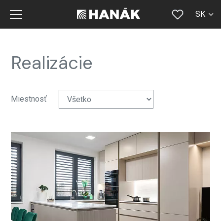
SK
CS
EN
Realizácie
DE
RU
Miestnosť
FR