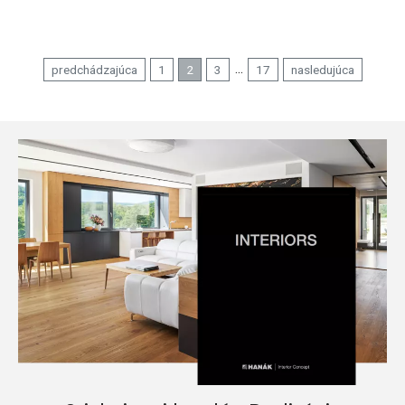
...
predchádzajúca
1
2
3
17
nasledujúca