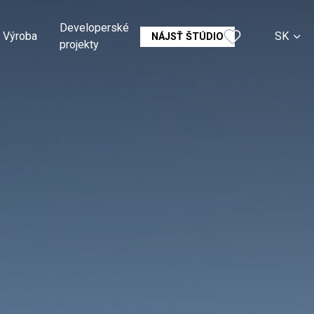
Developerské
Výroba
SK
NÁJSŤ ŠTÚDIO
projekty
CS
EN
DE
RU
FR