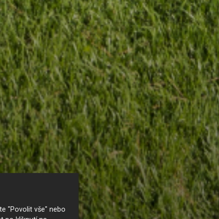
e "Povolit vše" nebo