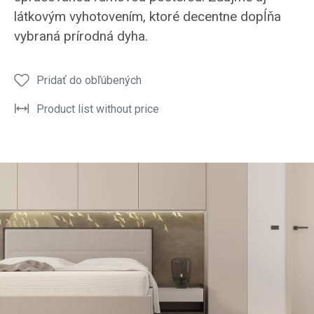
precízne
precízne
postele
postele
a
látkovým vyhotovením, ktoré decentne dopĺňa
spracovaným
spracovaným
MADISON
MADISON
prém
vybraná prírodná dyha.
rámom
rámom
vzhľa
postele
postele
Pridať do obľúbených
Product list without price