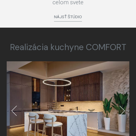
celom svete
NÁJSŤ ŠTÚDIO
Realizácia kuchyne COMFORT