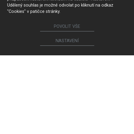
De la conception à la
La technologie de pointe
Udělený souhlas je možné odvolat po kliknutí na odkaz
réalisation
"Cookies" v patičce stránky.
POVOLIT VŠE
NASTAVENÍ
Qualité supérieure et
Innocuité
durabilité