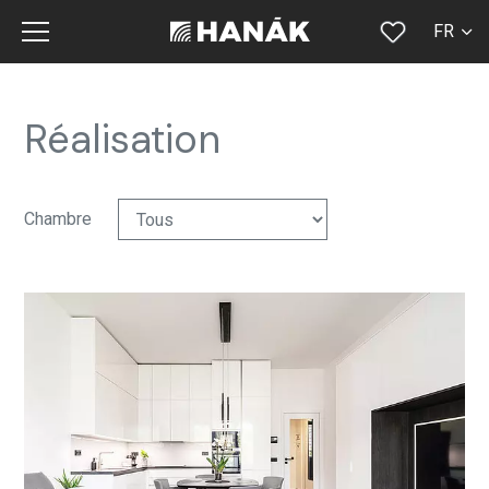
FR
CS
SK
Réalisation
EN
DE
Chambre
RU