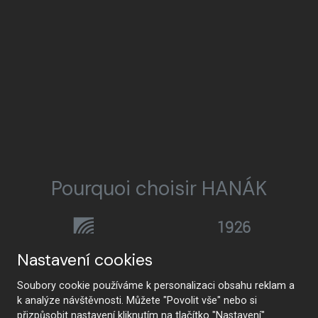
Pourquoi choisir HANÁK
HANÁK Interior Concept
Tradition et artisanat
Nastavení cookies
Soubory cookie používáme k personalizaci obsahu reklam a
k analýze návštěvnosti. Můžete "Povolit vše" nebo si
přizpůsobit nastavení kliknutím na tlačítko "Nastavení".