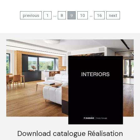
...
...
previous
1
8
9
10
16
next
Download catalogue Réalisation