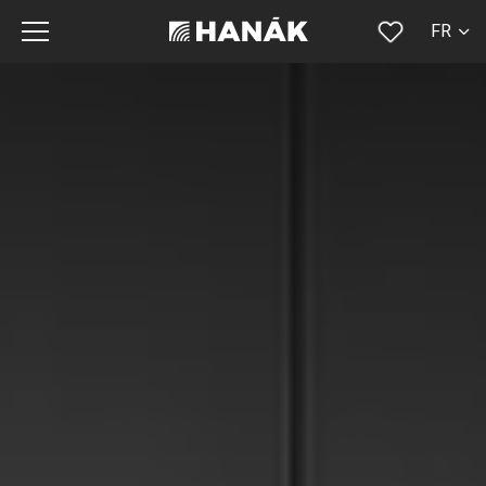
FR
CS
SK
EN
DE
RU