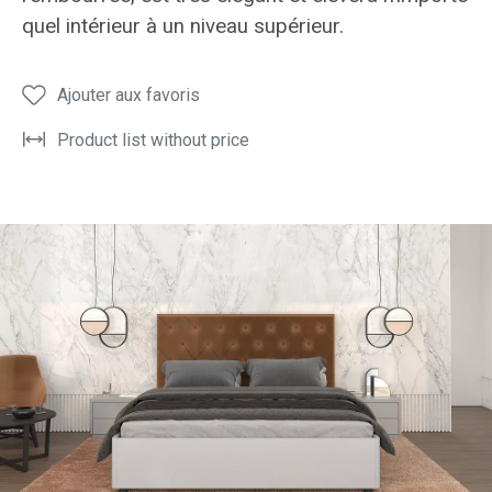
coucher
coucher
coucher
coucher
couch
quel intérieur à un niveau supérieur.
ELISABETH
ELISABETH
ELISABETH
ELISABETH
ELIS
Ajouter aux favoris
Product list without price