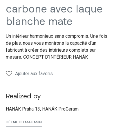
salon
CARBON
manger
de
carbone avec laque
bain
blanche mate
Un intérieur harmonieux sans compromis. Une fois
de plus, nous vous montrons la capacité d'un
fabricant à créer des intérieurs complets sur
mesure. CONCEPT D'INTÉRIEUR HANÁK
Ajouter aux favoris
Realized by
HANÁK Praha 13, HANÁK ProCeram
DÉTAIL DU MAGASIN