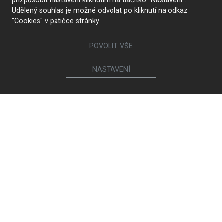
přizpůsobit nastavení kliknutím na tlačítko "Nastavení".
Udělený souhlas je možné odvolat po kliknutí na odkaz
"Cookies" v patičce stránky.
POVOLIT VŠE
NASTAVENÍ