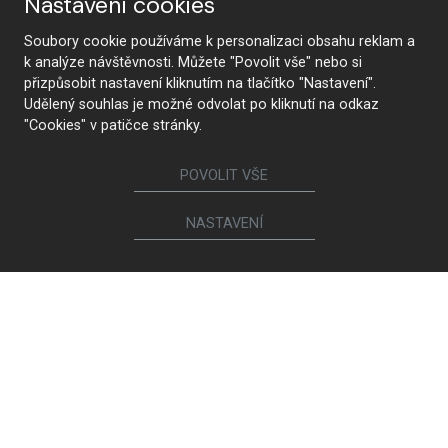
Nastavení cookies
Soubory cookie používáme k personalizaci obsahu reklam a
k analýze návštěvnosti. Můžete "Povolit vše" nebo si
Suivez-nous
přizpůsobit nastavení kliknutím na tlačítko "Nastavení".
Udělený souhlas je možné odvolat po kliknutí na odkaz
"Cookies" v patičce stránky.
Meubles
POVOLIT VŠE
Cuisines
Portes intérieures
NASTAVENÍ
Garde-robes et armoires
Lits et tables de chevet
Ensembles de meubles de salon
Tables à manger et tables basses
Chaises et fauteuils de salle à manger
Canapés et fauteuils
Bibliothèques et commodes
Salles de bains
Chambres d’enfant et d’étudiant