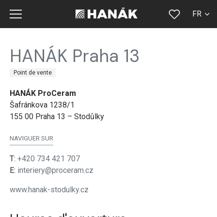
FR
CS
HANÁK Praha 13
SK
Point de vente
EN
HANÁK ProCeram
DE
Šafránkova 1238/1
RU
155 00 Praha 13 – Stodůlky
NAVIGUER SUR
T:
+420 734 421 707
E:
interiery@proceram.cz
www.hanak-stodulky.cz