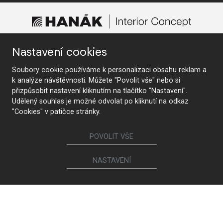
Nastavení cookies
TROUVER UN MAGASIN
Soubory cookie používáme k personalizaci obsahu reklam a
k analýze návštěvnosti. Můžete "Povolit vše" nebo si
přizpůsobit nastavení kliknutím na tlačítko "Nastavení".
Udělený souhlas je možné odvolat po kliknutí na odkaz
Suivez-nous
"Cookies" v patičce stránky.
POVOLIT VŠE
Meubles
NASTAVENÍ
Cuisines
Portes intérieures
Garde-robes et armoires
Lits et tables de chevet
Ensembles de meubles de salon