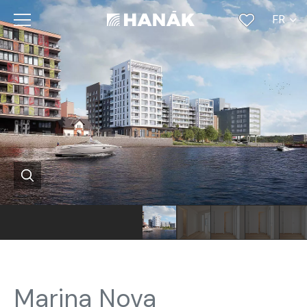
FR
CS
SK
EN
DE
RU
Marina Nova