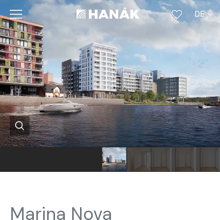
DE
CS
SK
EN
RU
FR
Marina Nova