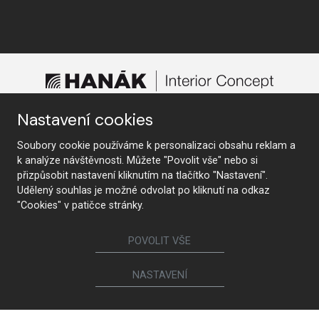
Nastavení cookies
STUDIO SUCHEN
Soubory cookie používáme k personalizaci obsahu reklam a
k analýze návštěvnosti. Můžete "Povolit vše" nebo si
přizpůsobit nastavení kliknutím na tlačítko "Nastavení".
Udělený souhlas je možné odvolat po kliknutí na odkaz
Folgen Sie uns
"Cookies" v patičce stránky.
POVOLIT VŠE
Möbel
NASTAVENÍ
Küchen
Innentüren