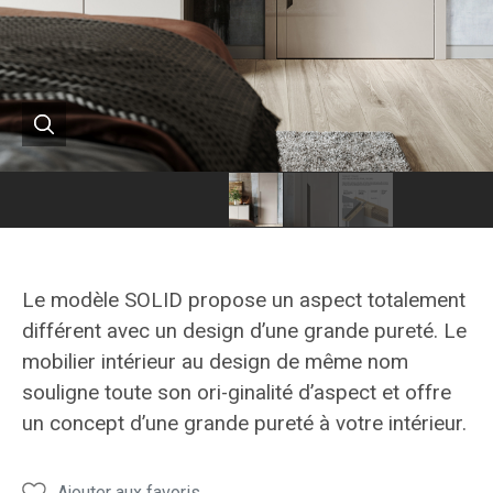
Meubles
Meubles
Hanák
Hanák
Portes
Portes
Le modèle SOLID propose un aspect totalement
SOLID
SOLID
différent avec un design d’une grande pureté. Le
mobilier intérieur au design de même nom
souligne toute son ori-ginalité d’aspect et offre
un concept d’une grande pureté à votre intérieur.
Ajouter aux favoris