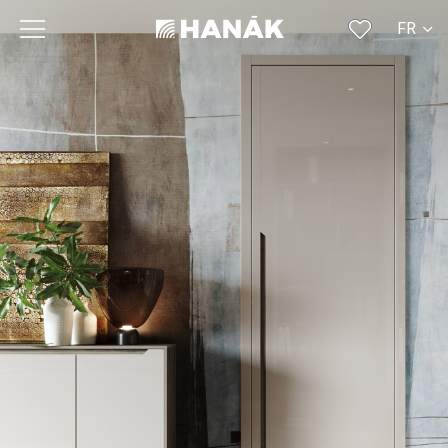
FR
CS
SK
EN
DE
RU