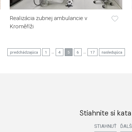
Realizácia zubnej ambulancie v
Kroměříži
...
...
predchádzajúca
1
4
5
6
17
nasledujúca
Stiahnite si kata
STIAHNUŤ
ĎALŠ