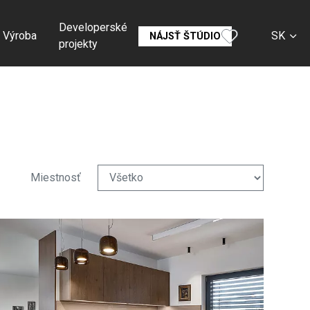
Developerské
Výroba
SK
NÁJSŤ ŠTÚDIO
projekty
CS
EN
DE
RU
Miestnosť
FR