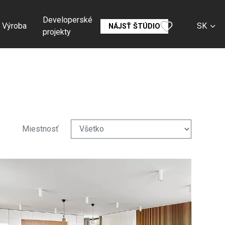
Developerské
Výroba
SK
NÁJSŤ ŠTÚDIO
projekty
CS
EN
DE
RU
Miestnosť
FR