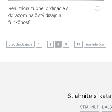
Realizácia zubnej ordinácie s
dôrazom na čistý dizajn a
funkčnosť.
...
...
predchádzajúca
1
3
4
5
17
nasledujúca
Stiahnite si kata
STIAHNUŤ
ĎALŠ