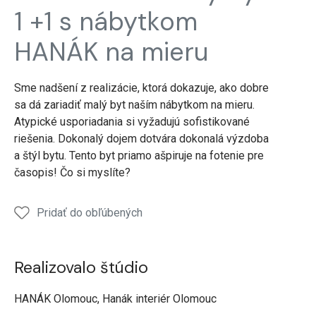
Olomouc
COMFORT
izby
Olomouc
COM
1 +1 s nábytkom
chodba
HANÁK na mieru
Sme nadšení z realizácie, ktorá dokazuje, ako dobre
sa dá zariadiť malý byt naším nábytkom na mieru.
Atypické usporiadania si vyžadujú sofistikované
riešenia. Dokonalý dojem dotvára dokonalá výzdoba
a štýl bytu. Tento byt priamo ašpiruje na fotenie pre
časopis! Čo si myslíte?
Pridať do obľúbených
Realizovalo štúdio
HANÁK Olomouc, Hanák interiér Olomouc