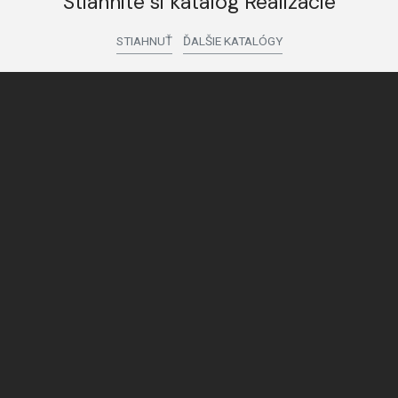
Stiahnite si katalóg Realizácie
STIAHNUŤ
ĎALŠIE KATALÓGY