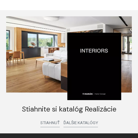
Stiahnite si katalóg Realizácie
STIAHNUŤ
ĎALŠIE KATALÓGY