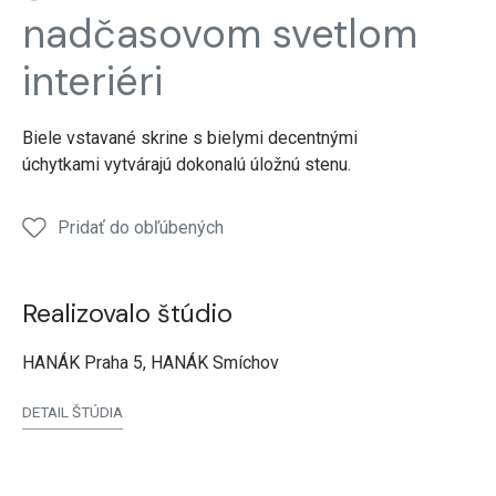
Spálňa
Spálňa
Spálňa
nadčasovom svetlom
Biely
Biely
Biely
lak
lak
lak
interiéri
Biele vstavané skrine s bielymi decentnými
úchytkami vytvárajú dokonalú úložnú stenu.
Pridať do obľúbených
Realizovalo štúdio
HANÁK Praha 5, HANÁK Smíchov
DETAIL ŠTÚDIA