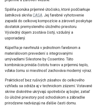
Spálňa ponúka príjemné útočisko, ktoré podčiarkuje
šatníková skriňa
CASA
. Jej farebné vyhotovenie
zapadá do celkovej kompozície a zároveň poskytuje
dostatok premysleného úložného priestoru.
Výsledný dojem zostáva čistý, vzdušný a
usporiadaný.
Kúpeľňa je navrhnutá v jednotnom farebnom a
materiálovom prevedení s integrovanými
umývadlami Silestone by Cosentino. Táto
kombinácia prináša čistotu tvarov a príjemnú teplo,
vďaka čomu si miestnosť zachováva moderný výraz.
Praktickosť bez rušivých zásahov do celkového
vzhľadu sa odráža aj v technickom zázemí. Vstavané
skrine diskrétne ukrývajú spotrebiče aj bojler, zatiaľ
čo úložné priestory pod schodiskom a zábradlie
prirodzene nadväzujú na ďalšie časti domu.