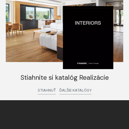
Stiahnite si katalóg Realizácie
STIAHNUŤ
ĎALŠIE KATALÓGY