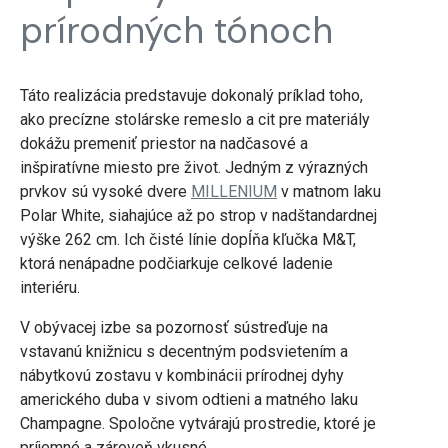
prírodných tónoch
Táto realizácia predstavuje dokonalý príklad toho,
ako precízne stolárske remeslo a cit pre materiály
dokážu premeniť priestor na nadčasové a
inšpiratívne miesto pre život. Jedným z výrazných
prvkov sú vysoké dvere
MILLENIUM
v matnom laku
Polar White, siahajúce až po strop v nadštandardnej
výške 262 cm. Ich čisté línie dopĺňa kľučka M&T,
ktorá nenápadne podčiarkuje celkové ladenie
interiéru.
V obývacej izbe sa pozornosť sústreďuje na
vstavanú knižnicu s decentným podsvietením a
nábytkovú zostavu v kombinácii prírodnej dyhy
amerického duba v sivom odtieni a matného laku
Champagne. Spoločne vytvárajú prostredie, ktoré je
príjemné a zároveň vkusné.