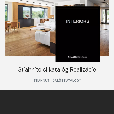
Stiahnite si katalóg Realizácie
STIAHNUŤ
ĎALŠIE KATALÓGY